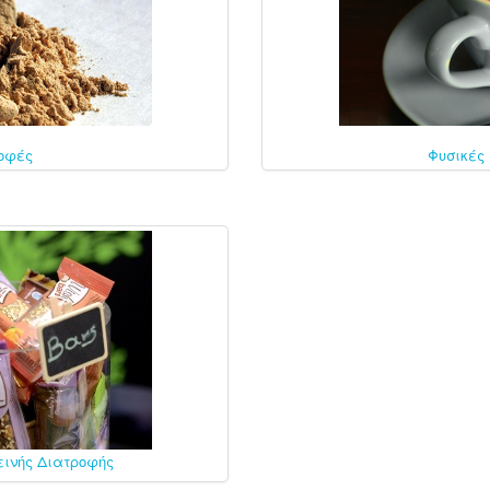
οφές
Φυσικές
εινής Διατροφής